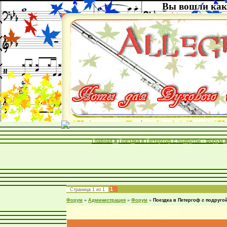
Вы вошли как
Главная
»
Поездка в Петергоф с подругой - Форум
1
Страница
1
из
1
Форум
»
Администрация
»
Форум
»
Поездка в Петергоф с подруго
Поездка в Петергоф с подругой