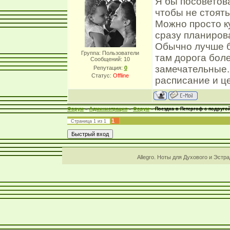
Я бы посоветов
чтобы не стоять
Можно просто ку
сразу планирова
Обычно лучше б
Группа: Пользователи
там дорога бол
Сообщений:
10
замечательные.
Репутация:
0
Статус:
Offline
расписание и ц
Форум
»
Администрация
»
Форум
»
Поездка в Петергоф с подруго
1
Страница
1
из
1
Allegro. Ноты для Духового и Эстр