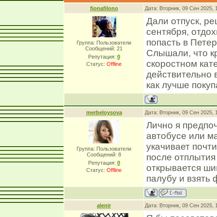
fionafilono
Дата: Вторник, 09 Сен 2025,
Дали отпуск, ре
сентября, отдох
попасть в Петер
Группа: Пользователи
Сообщений:
21
Слышали, что к
Репутация:
0
скоростном кат
Статус:
Offline
действительно 
как лучше поку
merbeloysova
Дата: Вторник, 09 Сен 2025,
Лично я предпо
автобусе или ма
укачивает почти
Группа: Пользователи
Сообщений:
8
после отплытия
Репутация:
0
открывается ши
Статус:
Offline
палубу и взять 
alenir
Дата: Вторник, 09 Сен 2025,