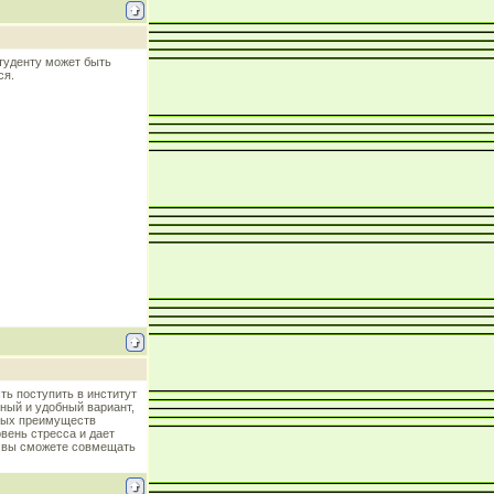
Студенту может быть
ся.
ть поступить в институт
нный и удобный вариант,
вных преимуществ
вень стресса и дает
о вы сможете совмещать