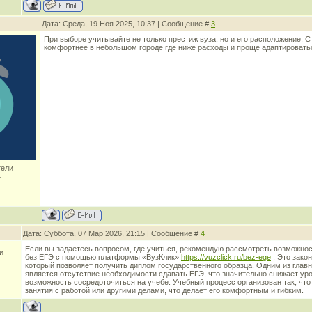
Дата: Среда, 19 Ноя 2025, 10:37 | Сообщение #
3
При выборе учитывайте не только престиж вуза, но и его расположение. 
комфортнее в небольшом городе где ниже расходы и проще адаптировать
тели
4
Дата: Суббота, 07 Мар 2026, 21:15 | Сообщение #
4
Если вы задаетесь вопросом, где учиться, рекомендую рассмотреть возможнос
и
без ЕГЭ с помощью платформы «ВузКлик»
https://vuzclick.ru/bez-ege
. Это зако
который позволяет получить диплом государственного образца. Одним из гла
является отсутствие необходимости сдавать ЕГЭ, что значительно снижает уро
возможность сосредоточиться на учебе. Учебный процесс организован так, чт
занятия с работой или другими делами, что делает его комфортным и гибким.