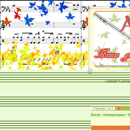
Главная
»
Обуче
1
Страница
1
из
1
Форум
»
Администрация
»
Ф
Обучение ребенка