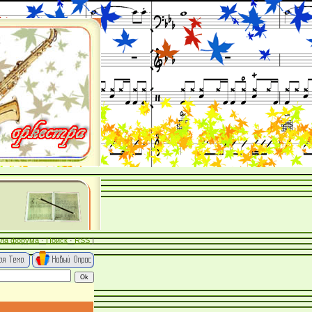
ла форума
·
Поиск
·
RSS
]