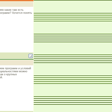
яю какие там есть
рограмм? Хочется понять
нием программ и условий
пециальностями можно
как о крупных
ей.