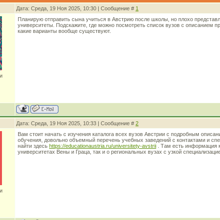
Дата: Среда, 19 Ноя 2025, 10:30 | Сообщение #
1
Планирую отправить сына учиться в Австрию после школы, но плохо представл
университеты. Подскажите, где можно посмотреть список вузов с описанием п
какие варианты вообще существуют.
и
Дата: Среда, 19 Ноя 2025, 10:33 | Сообщение #
2
Вам стоит начать с изучения каталога всех вузов Австрии с подробным описа
обучения, довольно объемный перечень учебных заведений с контактами и с
найти здесь
https://educationaustria.ru/universitety-avstrii
. Там есть информация 
университетах Вены и Граца, так и о региональных вузах с узкой специализаци
и