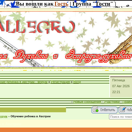
Вы вошли как
Гость
| Группа "
Гости
" |
Пятница
ние ребенка в Австрии - Форум
»
Регистрация
»
Вход
07 Авг 2026
22:21
[
Новые сообщения
·
Участники
·
Прави
орум
»
Обучение ребенка в Австрии
 в Австрии