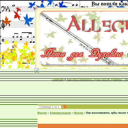
Вы вошли как
Главная
»
Как восстановить зубы после травмы - 
1
Страница
1
из
1
Форум
»
Администрация
»
Форум
»
Как восстановить зубы после
Как восстановить зубы после травмы