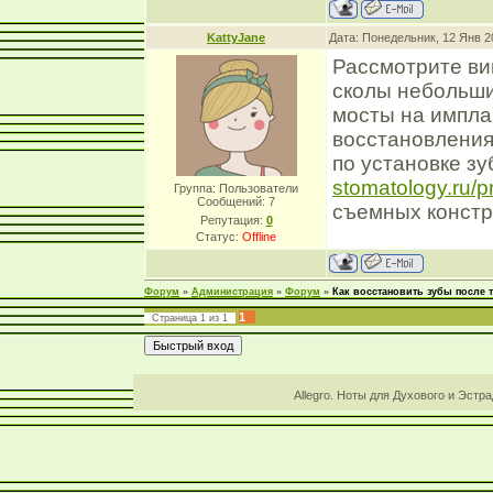
KattyJane
Дата: Понедельник, 12 Янв 2
Рассмотрите ви
сколы небольши
мосты на импла
восстановления
по установке з
stomatology.ru/p
Группа: Пользователи
Сообщений:
7
съемных констр
Репутация:
0
Статус:
Offline
Форум
»
Администрация
»
Форум
»
Как восстановить зубы после
1
Страница
1
из
1
Allegro. Ноты для Духового и Эстр