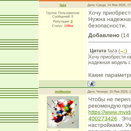
faza
Дата: Среда, 14 Янв 2026, 1
Хочу приобрест
Группа: Пользователи
Сообщений:
8
Нужна надежная
Репутация:
0
безопасности.
Статус:
Offline
Добавлено
(14 
------------------------
Цитата
faza
(
)
Хочу приобрести о
надежная модель с
Какие парамет
mo8scene
Дата: Четверг, 15 Янв 2026, 
Чтобы не переп
рекомендую при
https://www.mvid
400273426
. Эт
настройками. У