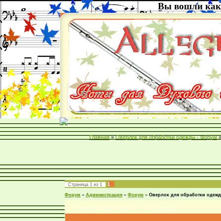
Вы вошли как
Главная
»
Оверлок для обработки одежды - Форум
1
Страница
1
из
1
Форум
»
Администрация
»
Форум
»
Оверлок для обработки одеж
Оверлок для обработки одежды