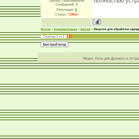
полностью устр
Группа: Пользователи
Сообщений:
8
Репутация:
0
Статус:
Offline
Форум
»
Администрация
»
Форум
»
Оверлок для обработки одеж
1
Страница
1
из
1
Allegro. Ноты для Духового и Эстр