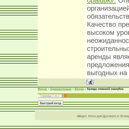
opalubki/.
Опы
организацией
обязательств
Качество пр
высоком уров
неожиданнос
строительных
аренды являе
предложения
выгодных на 
Форум
»
Администрация
»
Форум
»
Аренда стеновой опалубки
1
Страница
1
из
1
Allegro. Ноты для Духового и Эстр