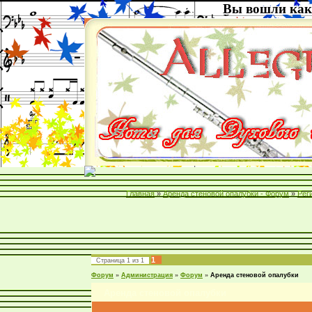
Вы вошли как
Главная
»
Аренда стеновой опалубки - Форум
»
Рег
1
Страница
1
из
1
Форум
»
Администрация
»
Форум
»
Аренда стеновой опалубки
Аренда стеновой опалубки