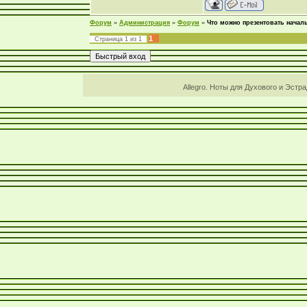
Форум
»
Администрация
»
Форум
»
Что можно презентовать начал
1
Страница
1
из
1
Allegro. Ноты для Духового и Эстр