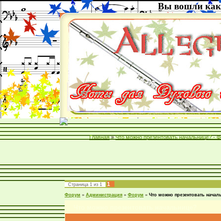
Вы вошли как
Главная
»
Что можно презентовать начальнице? - 
1
Страница
1
из
1
Форум
»
Администрация
»
Форум
»
Что можно презентовать начал
Что можно презентовать начальнице?