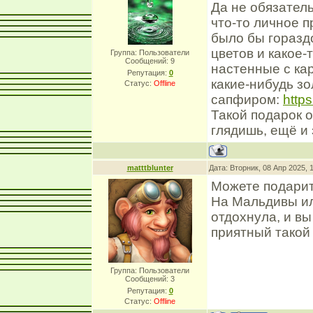
Да не обязател
что-то личное п
было бы горазд
цветов и какое
Группа: Пользователи
Сообщений:
9
настенные с кар
Репутация:
0
какие-нибудь зо
Статус:
Offline
сапфиром:
https
Такой подарок о
глядишь, ещё и
matttblunter
Дата: Вторник, 08 Апр 2025, 
Можете подарить
На Мальдивы ил
отдохнула, и в
приятный такой
Группа: Пользователи
Сообщений:
3
Репутация:
0
Статус:
Offline