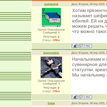
andydudyk
Дата: Вторник, 08 Апр 2025,
Хотим презенто
называет шефин
юбилей. Ей на д
можем решить ч
Группа: Пользователи
что можно таког
Сообщений:
6
Репутация:
0
Статус:
Offline
griggorashic
Дата: Вторник, 08 Апр 2025, 
Начальникам и 
сувенирное для 
статуэтки, креа
Мы начальнику 
Группа: Пользователи
Сообщений:
4
Репутация:
0
Статус:
Offline
Gelas
Дата: Вторник, 08 Апр 2025, 