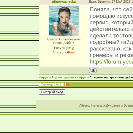
ufimovaanecka
Дата: Вторник, 27 Май 2025,
Поняла, что сей
помощью искусс
сервис, который
действительно 
сделала тестовы
Группа: Пользователи
подробный гайд
Сообщений:
6
рассказано, как
Репутация:
0
Статус:
Offline
примеры и реко
https://forum.yesa
Форум
»
Администрация
»
Форум
»
Создание аватара с помощьбю
1
Страница
1
из
1
Allegro. Ноты для Духового и Эстр