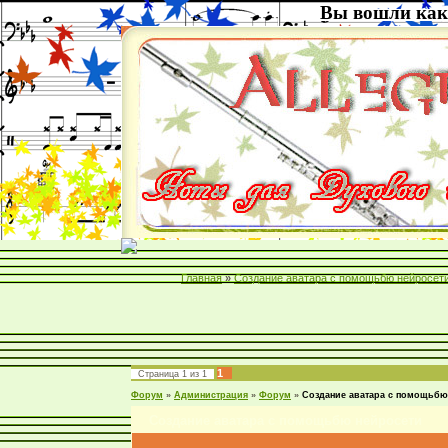
Вы вошли как
Главная
»
Создание аватара с помощьбю нейросети
1
Страница
1
из
1
Форум
»
Администрация
»
Форум
»
Создание аватара с помощьбю
Создание аватара с помощьбю нейросети