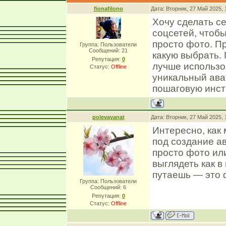
fionafilono
Дата: Вторник, 27 Май 2025,
Хочу сделать с
соцсетей, чтоб
просто фото. Пр
Группа: Пользователи
Сообщений:
21
какую выбрать.
Репутация:
0
лучше использо
Статус:
Offline
уникальный ава
пошаговую инстр
polevayanat
Дата: Вторник, 27 Май 2025,
Интересно, как
под создание а
просто фото или
выглядеть как в 
путаешь — это 
Группа: Пользователи
Сообщений:
6
Репутация:
0
Статус:
Offline