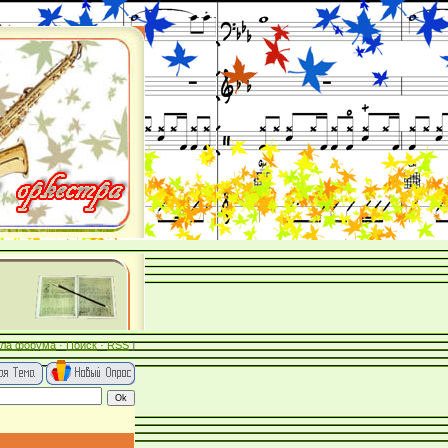
ла форума
·
Поиск
·
RSS
]