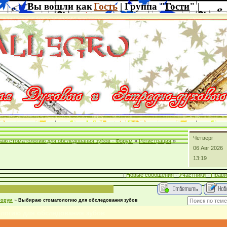
Вы вошли как
Гость
| Группа "
Гости
" |
Четверг
аю стоматологию для обследования зубов - Форум
»
Регистрация
»
06 Авг 2026
13:19
[
Новые сообщения
·
Участники
·
Прави
орум
»
Выбираю стоматологию для обследования зубов
логию для обследования зубов