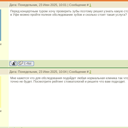
Дата: Понедельник, 23 Июн 2025, 10:01 | Сообщение #
1
Перед концертным туром хочу проверить зубы поэтому решил узнать какую ст
в Уфе можно пройти полное обследование зубов и сколько стоит такая услуга?
и
Дата: Понедельник, 23 Июн 2025, 10:04 | Сообщение #
2
Мне кажется что для обследования подойдет любая нормальная клиника так чт
точно не будет. Посмотрите рейтинг стоматологий и решите что вам подходит.
и