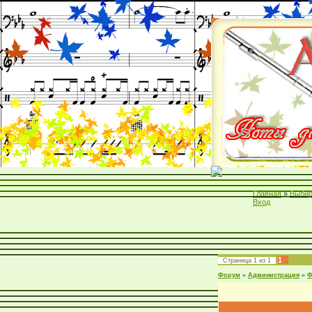
Главная
»
Выбир
Вход
1
Страница
1
из
1
Форум
»
Администрация
»
Ф
Выбираю стомато