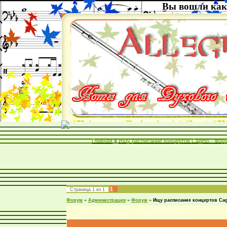
Вы вошли как
Главная
»
Ищу расписание концертов Cagmo - Фор
1
Страница
1
из
1
Форум
»
Администрация
»
Форум
»
Ищу расписание концертов Ca
Ищу расписание концертов Cagmo