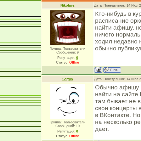
Nikolays
Дата: Понедельник, 14 Июл 2
Кто-нибудь в ку
расписание орк
найти афишу, но
ничего нормальн
ходил недавно н
обычно публику
Группа: Пользователи
Сообщений:
9
Репутация:
0
Статус:
Offline
Sergio
Дата: Понедельник, 14 Июл 2
Обычно афишу к
найти на сайте
там бывает не 
свои концерты 
в ВКонтакте. Но
на несколько ре
Группа: Пользователи
Сообщений:
10
дает.
Репутация:
0
Статус:
Offline