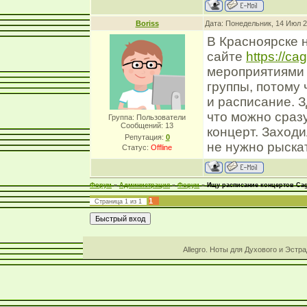
Boriss
Дата: Понедельник, 14 Июл 2
В Красноярске 
сайте
https://cag
мероприятиями 
группы, потому
и расписание. З
что можно сразу
Группа: Пользователи
Сообщений:
13
концерт. Заходи
Репутация:
0
не нужно рыска
Статус:
Offline
Форум
»
Администрация
»
Форум
»
Ищу расписание концертов Ca
1
Страница
1
из
1
Allegro. Ноты для Духового и Эстр