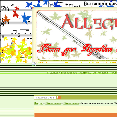
Вы вошли как
Главная
»
Московское издательство "Музыка" - Фо
1
Страница
1
из
1
Форум
»
Объявления
»
Объявления
»
Московское издательство "
Московское издательство "Музыка"