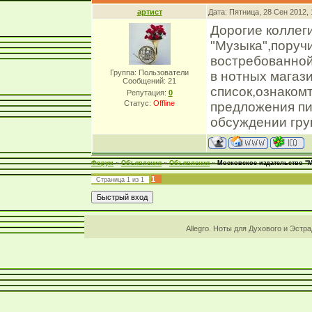
артист
Дата: Пятница, 28 Сен 2012,
Дорогие коллег
"Музыка",поруч
востребованной
Группа: Пользователи
в нотных магаз
Сообщений:
21
список,ознаком
Репутация:
0
Статус:
Offline
предложения пи
обсуждении груп
Форум
»
Объявления
»
Объявления
»
Московское издательство "
1
Страница
1
из
1
Allegro. Ноты для Духового и Эстр