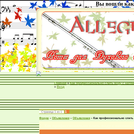
Вы вошли как
Главная
»
Как профессионально слить воду с натяж
»
Вход
1
Страница
1
из
1
Форум
»
Объявления
»
Объявления
»
Как профессионально слить 
Как профессионально слить воду с натяжног