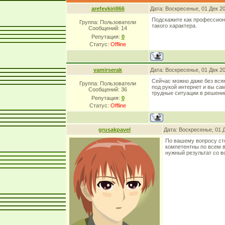
arefevkirill66
Дата: Воскресенье, 01 Дек 2
Подскажите как профессион
Группа: Пользователи
такого характера.
Сообщений:
14
Репутация:
0
Статус:
Offline
vamirserak
Дата: Воскресенье, 01 Дек 2
Сейчас можно даже без всяк
Группа: Пользователи
под рукой интернет и вы сам
Сообщений:
36
трудные ситуации в решении
Репутация:
0
Статус:
Offline
grusakpavel
Дата: Воскресенье, 01 
По вашему вопросу ст
компетентны по всем в
нужный результат со в