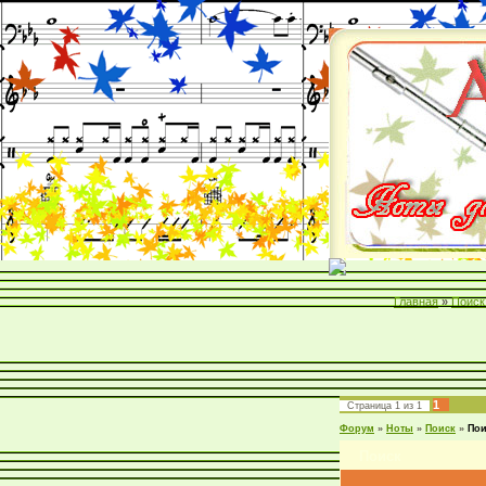
Главная
»
Поиск
1
Страница
1
из
1
Форум
»
Ноты
»
Поиск
»
Пои
Поиск