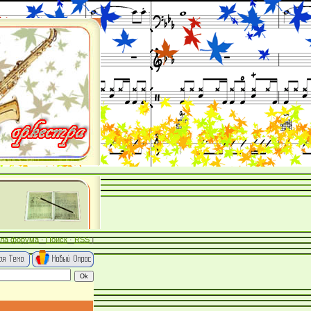
ла форума
·
Поиск
·
RSS
]