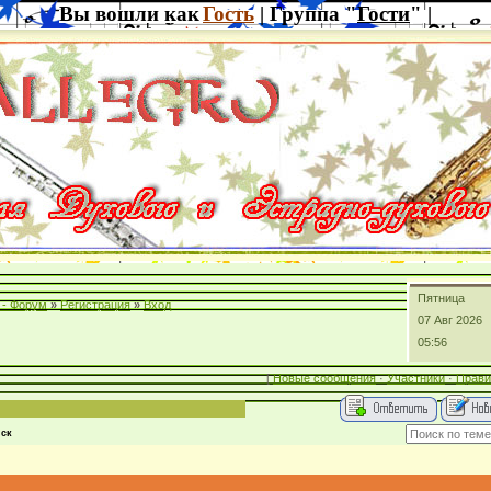
Вы вошли как
Гость
| Группа "
Гости
" |
Пятница
 - Форум
»
Регистрация
»
Вход
07 Авг 2026
05:56
[
Новые сообщения
·
Участники
·
Прави
ск