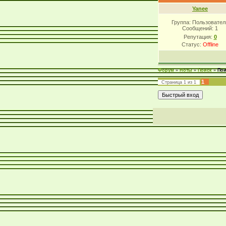
Yanee
Группа: Пользовател
Сообщений:
1
Репутация:
0
Статус:
Offline
Форум
»
Ноты
»
Поиск
»
Пои
1
Страница
1
из
1