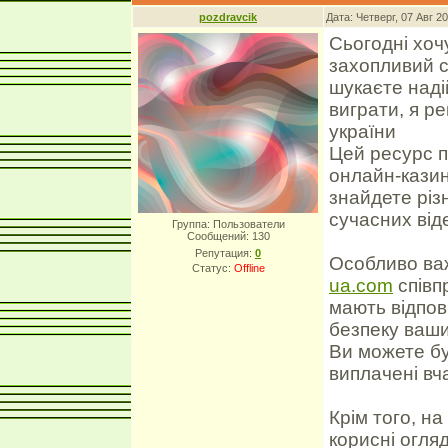
pozdravcik
Дата: Четверг, 07 Авг 2
Сьогодні хоч
захопливий с
шукаєте наді
виграти, я р
україни
Цей ресурс п
онлайн-казин
знайдете різн
сучасних від
Группа: Пользователи
Сообщений:
130
Репутация:
0
Особливо важ
Статус:
Offline
ua.com
співп
мають відпові
безпеку ваши
Ви можете бу
виплачені вча
Крім того, на
корисні огля