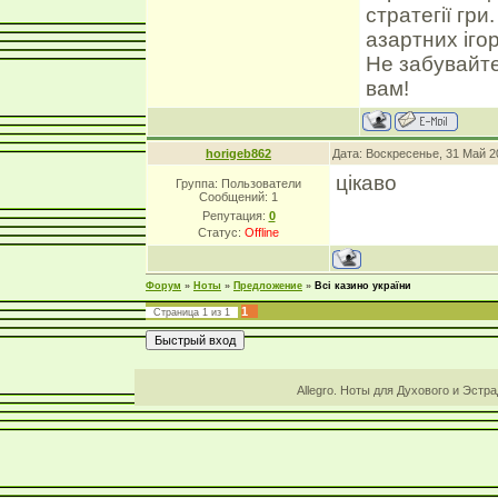
стратегії гр
азартних ігор
Не забувайте
вам!
horigeb862
Дата: Воскресенье, 31 Май 2
цікаво
Группа: Пользователи
Сообщений:
1
Репутация:
0
Статус:
Offline
Форум
»
Ноты
»
Предложение
»
Всі казино україни
1
Страница
1
из
1
Allegro. Ноты для Духового и Эстр