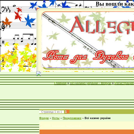
Вы вошли как
Главная
»
Всі казино україни - Форум
»
Регистрация
1
Страница
1
из
1
Форум
»
Ноты
»
Предложение
»
Всі казино україни
Всі казино україни