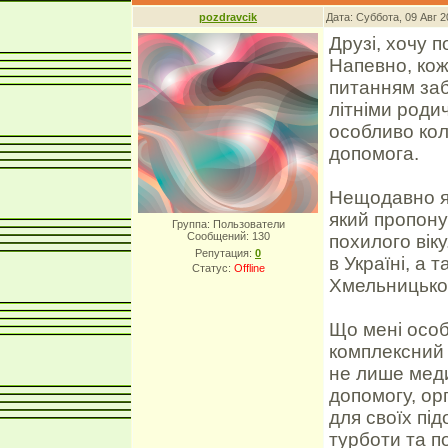
pozdravcik
Дата: Суббота, 09 Авг 
Друзі, хочу 
Напевно, кож
питанням за
літніми роди
особливо кол
допомога.
Нещодавно я 
який пропону
Группа: Пользователи
Сообщений:
130
похилого вік
Репутация:
0
в Україні, а 
Статус:
Offline
Хмельницько
Що мені особ
комплексний п
не лише меди
допомогу, ор
для своїх пі
турботи та п