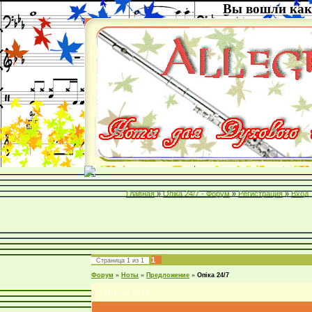
Вы вошли как
Главная
»
Опіка 24/7 - Форум
»
Регистрация
»
Вход
1
Страница
1
из
1
Форум
»
Ноты
»
Предложение
»
Опіка 24/7
Опіка 24/7