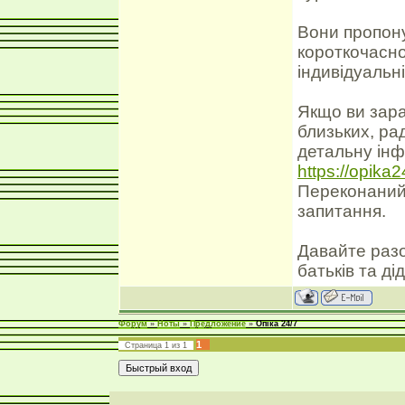
Вони пропону
короткочасно
індивідуальні
Якщо ви зара
близьких, рад
детальну інф
https://opika
Переконаний, 
запитання.
Давайте разо
батьків та ді
Форум
»
Ноты
»
Предложение
»
Опіка 24/7
1
Страница
1
из
1