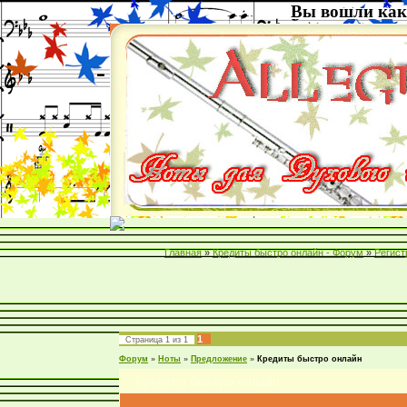
Вы вошли как
Главная
»
Кредиты быстро онлайн - Форум
»
Регист
1
Страница
1
из
1
Форум
»
Ноты
»
Предложение
»
Кредиты быстро онлайн
Кредиты быстро онлайн