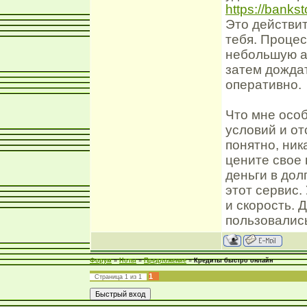
https://bankst
Это действит
тебя. Проце
небольшую ан
затем дожда
оперативно.
Что мне осо
условий и от
понятно, ник
цените свое
деньги в дол
этот сервис.
и скорость. 
пользовалис
Форум
»
Ноты
»
Предложение
»
Кредиты быстро онлайн
1
Страница
1
из
1