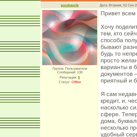
pozdravcik
Дата: Вторник, 02 Сен 
Привет всем
Хочу поделит
тем, кто сей
способа пол
бывают разны
будь то непр
просто жела
варианты в б
Группа: Пользователи
Сообщений:
130
документов –
Репутация:
0
приятный и 
Статус:
Offline
Я сам недав
кредит, и, ч
насколько си
сфере. Тепер
дома, буквал
несколько п
удобный сер