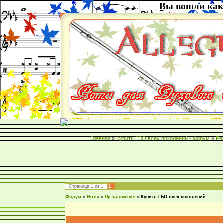
Вы вошли как
Главная
»
Купить ГБО всех поколений - Форум
»
Ре
1
Страница
1
из
1
Форум
»
Ноты
»
Предложение
»
Купить ГБО всех поколений
Купить ГБО всех поколений