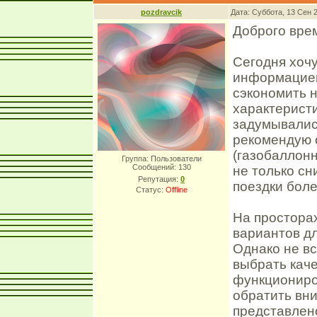
pozdravcik
Дата: Суббота, 13 Сен 
Доброго вре
Сегодня хочу
информацией
сэкономить 
характерист
задумывались
рекомендую 
(газобаллон
Группа: Пользователи
Сообщений:
130
не только сн
Репутация:
0
поездки бол
Статус:
Offline
На простора
вариантов д
Однако не вс
выбрать кач
функциониро
обратить вни
представлен