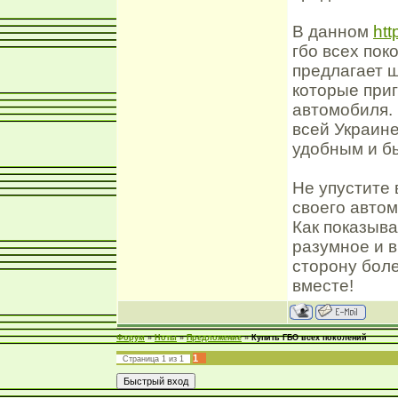
В данном
htt
гбо всех пок
предлагает 
которые при
автомобиля. 
всей Украине
удобным и б
Не упустите
своего автом
Как показыва
разумное и в
сторону бол
вместе!
Форум
»
Ноты
»
Предложение
»
Купить ГБО всех поколений
1
Страница
1
из
1