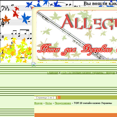
Вы вошли как
Главная
»
ТОП 10 онлайн казино Украины - Форум
1
Страница
1
из
1
Форум
»
Ноты
»
Предложение
»
ТОП 10 онлайн казино Украины
ТОП 10 онлайн казино Украины