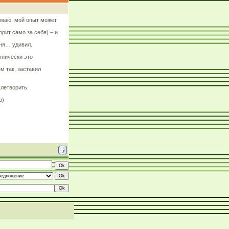
думаю, мой опыт может
орит само за себя) – и
еня… удивил.
хнически это
м так, заставил
влетворить
о)