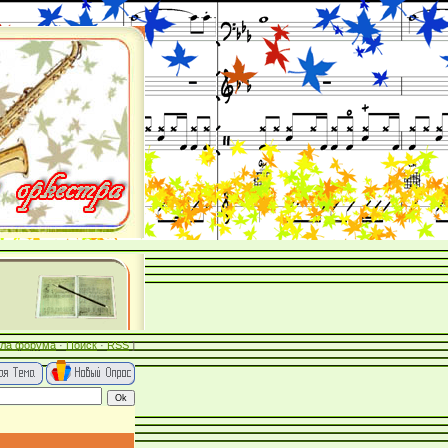
ла форума
·
Поиск
·
RSS
]