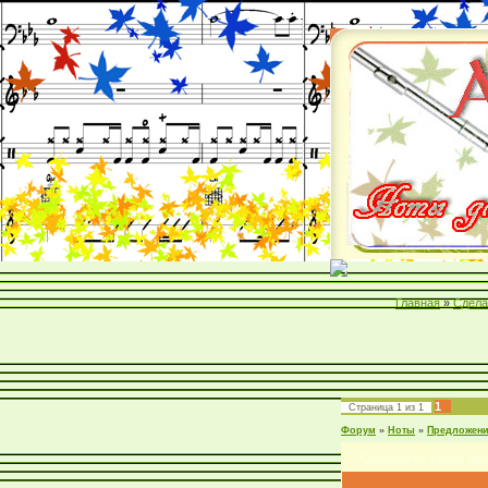
Главная
»
Сдела
1
Страница
1
из
1
Форум
»
Ноты
»
Предложен
Сделайте свои ф