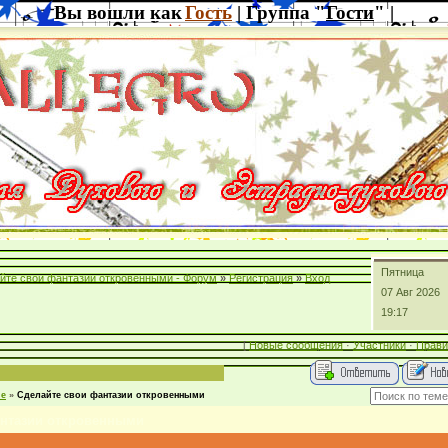
Вы вошли как
Гость
| Группа "
Гости
" |
Пятница
йте свои фантазии откровенными - Форум
»
Регистрация
»
Вход
07 Авг 2026
19:17
[
Новые сообщения
·
Участники
·
Прави
ие
»
Сделайте свои фантазии откровенными
антазии откровенными