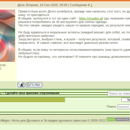
Дата: Вторник, 16 Сен 2025, 20:00 | Сообщение #
1
Приветствую всех! Долго колебался, прежде чем написать этот пост, но 
кому-то пригодиться.
В общем, наткнулся я тут на один сайт -
https://xnudes.ai/
(да, название гов
решился попробовать их AI-инструмент для смены одежды.
Честно говоря, ожидал увидеть какую-то кривую пародию, но результат м
Не буду вдаваться в моральные аспекты (каждый решает для себя), но те
действительно работает.
Загрузил фото, выбрал стиль, и вуаля – получил результат, который, скаже
покраснеть. И самое главное, все выглядит довольно реалистично.
В общем, если кому-то интересно поэкспериментировать (или просто удо
любопытство).
Но будьте осторожны, это затягивает! И помните про границы дозволенног
тели
0
ие
»
Сделайте свои фантазии откровенными
Поиск:
Allegro. Ноты для Духового и Эстрадно-духового оркестра © 2009-2012