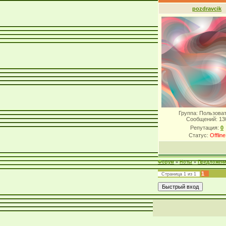
pozdravcik
Группа: Пользова
Сообщений:
13
Репутация:
0
Статус:
Offline
Форум
»
Ноты
»
Предложен
1
Страница
1
из
1