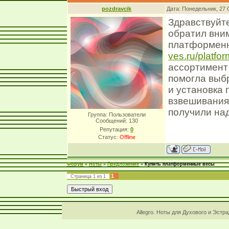
pozdravcik
Дата: Понедельник, 27 
Здравствуйте
обратил вни
платформен
ves.ru/platfo
ассортимент
помогла выбр
и установка 
взвешивания
получили на
Группа: Пользователи
Сообщений:
130
Репутация:
0
Статус:
Offline
Форум
»
Ноты
»
Предложение
»
Купить платформенные весы
1
Страница
1
из
1
Allegro. Ноты для Духового и Эстр