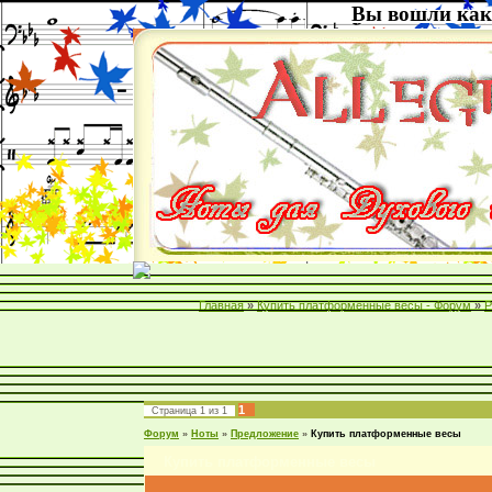
Вы вошли как
Главная
»
Купить платформенные весы - Форум
»
Р
1
Страница
1
из
1
Форум
»
Ноты
»
Предложение
»
Купить платформенные весы
Купить платформенные весы