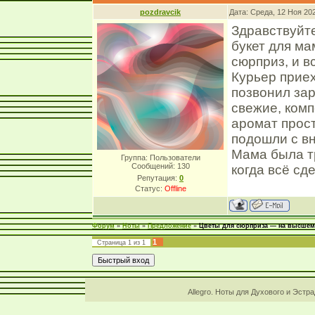
pozdravcik
Дата: Среда, 12 Ноя 20
Здравствуйт
букет для ма
сюрприз, и в
Курьер прие
позвонил зар
свежие, комп
аромат прос
подошли с в
Мама была т
Группа: Пользователи
Сообщений:
130
когда всё сд
Репутация:
0
Статус:
Offline
Форум
»
Ноты
»
Предложение
»
Цветы для сюрприза — на высшем
1
Страница
1
из
1
Allegro. Ноты для Духового и Эстр