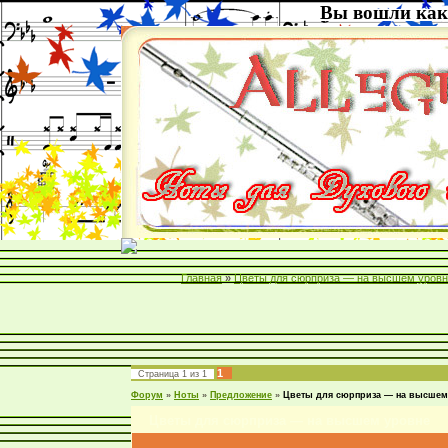
Вы вошли как
Главная
»
Цветы для сюрприза — на высшем уровн
1
Страница
1
из
1
Форум
»
Ноты
»
Предложение
»
Цветы для сюрприза — на высшем
Цветы для сюрприза — на высшем уровне