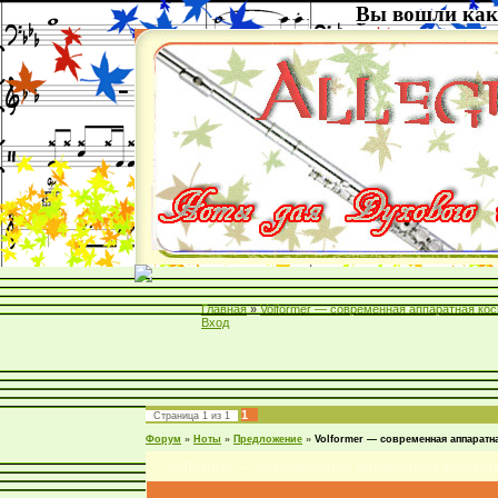
Вы вошли как
Главная
»
Volformer — современная аппаратная ко
Вход
1
Страница
1
из
1
Форум
»
Ноты
»
Предложение
»
Volformer — современная аппаратн
Volformer — современная аппаратная космет