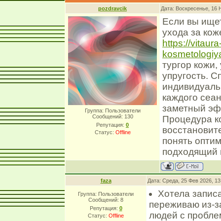
pozdravcik
Дата: Воскресенье, 16 
Если вы ище
ухода за кож
https://vitaur
kosmetologiya
тургор кожи,
упругость. 
индивидуаль
каждого сеан
заметный эф
Группа: Пользователи
Сообщений:
130
Процедура к
Репутация:
0
восстановит
Статус:
Offline
понять опти
подходящий 
faza
Дата: Среда, 25 Фев 2026, 1
Хотела записа
Группа: Пользователи
Сообщений:
8
переживаю из-за
Репутация:
0
людей с пробле
Статус:
Offline