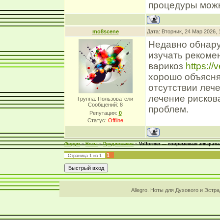
процедуры мож
mo8scene
Дата: Вторник, 24 Мар 2026,
Недавно обнару
изучать рекоме
варикоз
https://
хорошо объясня
отсутствии лече
лечение рискова
Группа: Пользователи
Сообщений:
8
проблем.
Репутация:
0
Статус:
Offline
Форум
»
Ноты
»
Предложение
»
Volformer — современная аппаратн
1
Страница
1
из
1
Allegro. Ноты для Духового и Эстр