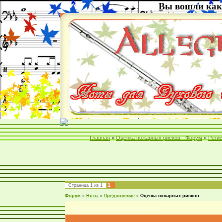
Вы вошли как
Главная
»
Оценка пожарных рисков - Форум
»
Реги
1
Страница
1
из
1
Форум
»
Ноты
»
Предложение
»
Оценка пожарных рисков
Оценка пожарных рисков