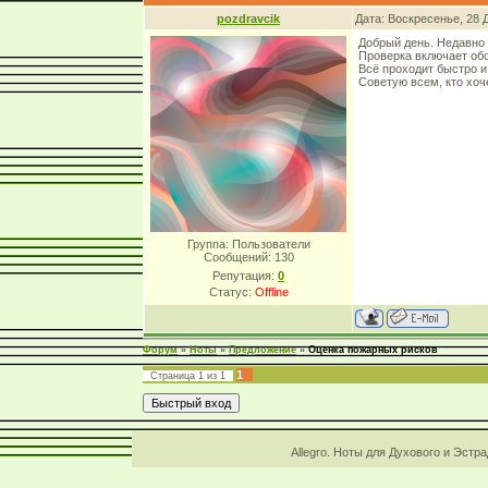
pozdravcik
Дата: Воскресенье, 28 
Добрый день. Недавно
Проверка включает об
Всё проходит быстро и
Советую всем, кто хоч
Группа: Пользователи
Сообщений:
130
Репутация:
0
Статус:
Offline
Форум
»
Ноты
»
Предложение
»
Оценка пожарных рисков
1
Страница
1
из
1
Allegro. Ноты для Духового и Эстр