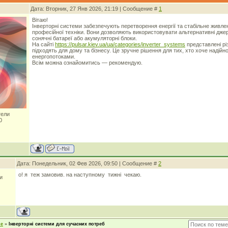
Дата: Вторник, 27 Янв 2026, 21:19 | Сообщение #
1
Вітаю!
Інверторні системи забезпечують перетворення енергії та стабільне живле
професійної техніки. Вони дозволяють використовувати альтернативні джерел
сонячні батареї або акумуляторні блоки.
На сайті
https://pulsar.kiev.ua/ua/categories/inverter_systems
представлені різ
підходять для дому та бізнесу. Це зручне рішення для тих, хто хоче надій
енергопотоками.
Всім можна ознайомитись — рекомендую.
тели
0
Дата: Понедельник, 02 Фев 2026, 09:50 | Сообщение #
2
о! я теж замовив. на наступному тижні чекаю.
и
ие
»
Інверторні системи для сучасних потреб