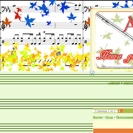
Главная
»
Інвер
1
Страница
1
из
1
Форум
»
Ноты
»
Предложен
Інверторні систе