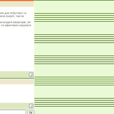
ння для побутової та
а енергії, такі як
ні моделі інверторів, які
но та ефективно керувати