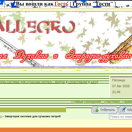
Вы вошли как
Гость
| Группа "
Гости
" |
Пятница
торні системи для сучасних потреб - Форум
»
Регистрация
»
Вход
07 Авг 2026
21:46
[
Новые сообщения
·
Участники
·
Прави
ие
»
Інверторні системи для сучасних потреб
ми для сучасних потреб