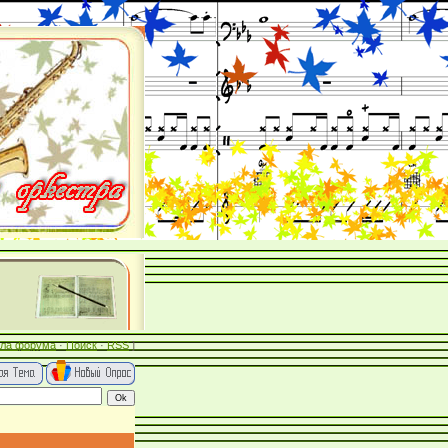
ла форума
·
Поиск
·
RSS
]