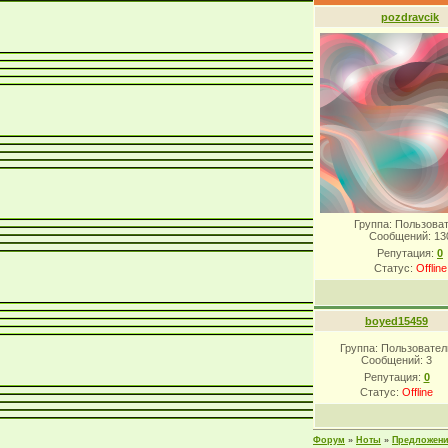
pozdravcik
Группа: Пользова
Сообщений:
13
Репутация:
0
Статус:
Offline
boyed15459
Группа: Пользовател
Сообщений:
3
Репутация:
0
Статус:
Offline
Форум
»
Ноты
»
Предложен