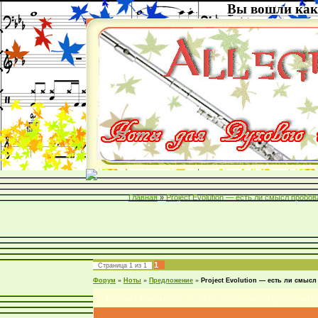
Вы вошли как
Главная
»
Project Evolution — есть ли смысл пробо
1
Страница
1
из
1
Форум
»
Ноты
»
Предложение
»
Project Evolution — есть ли смыс
Project Evolution — есть ли смысл пробовать