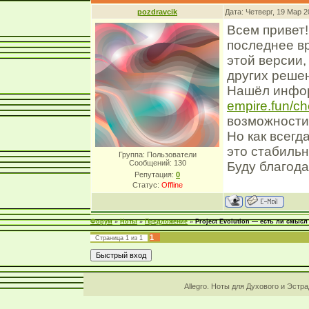
pozdravcik
Дата: Четверг, 19 Мар 
Всем привет! 
последнее в
этой версии,
других реше
Нашёл инфо
empire.fun/che
возможности
Но как всегд
это стабиль
Группа: Пользователи
Сообщений:
130
Буду благода
Репутация:
0
Статус:
Offline
Форум
»
Ноты
»
Предложение
»
Project Evolution — есть ли смыс
1
Страница
1
из
1
Allegro. Ноты для Духового и Эстр