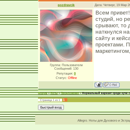
pozdravcik
Дата: Четверг, 19 Мар 
Всем привет!
студий, но р
срывают, то 
наткнулся н
сайту и кейс
проектами. 
маркетингом,
Группа: Пользователи
Сообщений:
130
Репутация:
0
Статус:
Offline
Форум
»
Ноты
»
Предложение
»
Нормальный вариант среди кучи 
1
Страница
1
из
1
Allegro. Ноты для Духового и Эстр