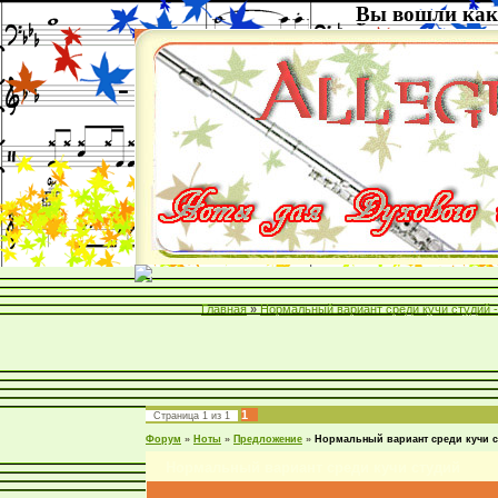
Вы вошли как
Главная
»
Нормальный вариант среди кучи студий 
1
Страница
1
из
1
Форум
»
Ноты
»
Предложение
»
Нормальный вариант среди кучи 
Нормальный вариант среди кучи студий