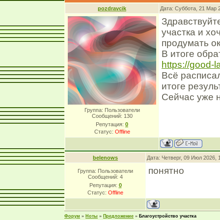
pozdravcik
Дата: Суббота, 21 Мар 
Здравствуйте
участка и хо
продумать о
В итоге обра
https://good-l
Всё расписал
итоге резуль
Сейчас уже н
Группа: Пользователи
Сообщений:
130
Репутация:
0
Статус:
Offline
belenows
Дата: Четверг, 09 Июл 2026,
понятно
Группа: Пользователи
Сообщений:
4
Репутация:
0
Статус:
Offline
Форум
»
Ноты
»
Предложение
»
Благоустройство участка