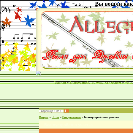
Вы вошли как
Главная
»
Благоустройство участка - Форум
»
Реги
1
Страница
1
из
1
Форум
»
Ноты
»
Предложение
»
Благоустройство участка
Благоустройство участка