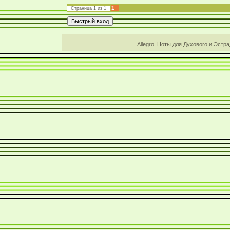
1
Страница
1
из
1
Allegro. Ноты для Духового и Эстр