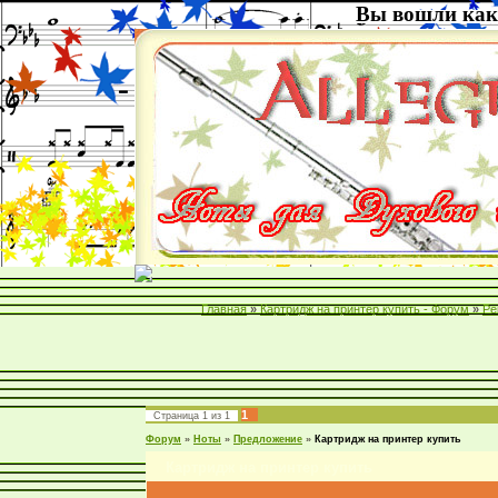
Вы вошли как
Главная
»
Картридж на принтер купить - Форум
»
Ре
1
Страница
1
из
1
Форум
»
Ноты
»
Предложение
»
Картридж на принтер купить
Картридж на принтер купить