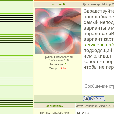
pozdravcik
Дата: Четверг, 09 Апр 2
Здравствуйте
понадобилось
самый непод
варианты в м
порадовалиВ
вариант кар
service.in.ua/
подходящий и
чем ожидал 
Группа: Пользователи
Сообщений:
130
качество нор
Репутация:
0
чтобы не пе
Статус:
Offline
Сообщение от
egorstrizhev
Дата: Четверг, 09 Июл 2026,
круто
Группа: Пользователи