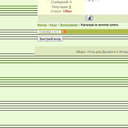
Сообщений:
4
Репутация:
0
Статус:
Offline
Форум
»
Ноты
»
Предложение
»
Картридж на принтер купить
1
Страница
1
из
1
Allegro. Ноты для Духового и Эстр