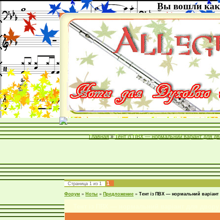
Вы вошли как
Главная
»
Тент із ПВХ — нормальний варіант для д
1
Страница
1
из
1
Форум
»
Ноты
»
Предложение
»
Тент із ПВХ — нормальний варіант
Тент із ПВХ — нормальний варіант для двору