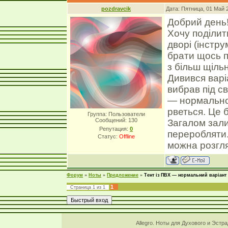
pozdravcik
Дата: Пятница, 01 Май 
Добрий день
Хочу поділит
дворі (інстр
брати щось п
з більш щіль
Дивився варі
вибрав під св
— нормально 
рветься. Це б
Группа: Пользователи
Сообщений:
130
Загалом зали
Репутация:
0
переробляти.
Статус:
Offline
можна розгл
Форум
»
Ноты
»
Предложение
»
Тент із ПВХ — нормальний варіант
1
Страница
1
из
1
Allegro. Ноты для Духового и Эстр