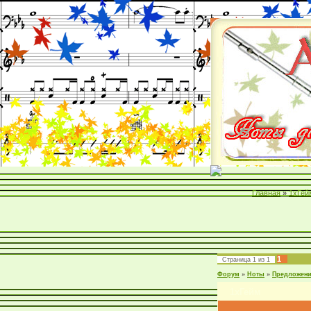
Главная
»
1хГей
1
Страница
1
из
1
Форум
»
Ноты
»
Предложен
1хГейм