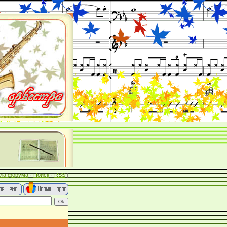
ла форума
·
Поиск
·
RSS
]