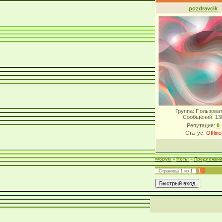
pozdravcik
Группа: Пользова
Сообщений:
13
Репутация:
0
Статус:
Offline
Форум
»
Ноты
»
Предложен
1
Страница
1
из
1