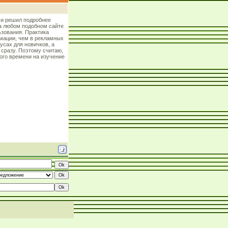
и решил подробнее
на любом подобном сайте
зования. Практика
мации, чем в рекламных
усах для новичков, а
 сразу. Поэтому считаю,
ого времени на изучение