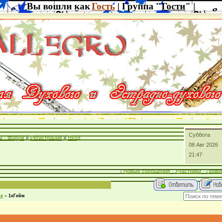
Вы вошли как
Гость
| Группа "
Гости
" |
Суббота
м - Форум
»
Регистрация
»
Вход
08 Авг 2026
21:47
[
Новые сообщения
·
Участники
·
Прави
ие
»
1хГейм