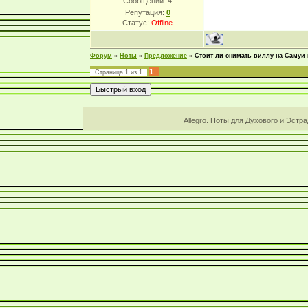
Сообщений:
4
Репутация:
0
Статус:
Offline
Форум
»
Ноты
»
Предложение
»
Стоит ли снимать виллу на Самуи 
1
Страница
1
из
1
Allegro. Ноты для Духового и Эстр