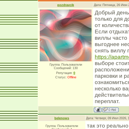
pozdravcik
Дата: Пятница, 26 Июн 
Добрый день!
только для д
от количеств
Если отдыха
виллы часто 
выгоднее нес
снять виллу 
https://apart
выборе стоит
Группа: Пользователи
Сообщений:
130
расположение
Репутация:
0
парковки и р
Статус:
Offline
ознакомитьс
несколько ва
действитель
переплат.
belenows
Дата: Четверг, 09 Июл 2026,
так это реально
Группа: Пользователи