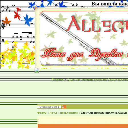
Вы вошли как
Главная
»
Стоит ли снимать виллу на Самуи посут
1
Страница
1
из
1
Форум
»
Ноты
»
Предложение
»
Стоит ли снимать виллу на Самуи 
Стоит ли снимать виллу на Самуи посуточно