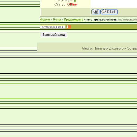
Статус:
Offline
Форум
»
Ноты
»
Предложение
»
не открываются ноты
(не открывают
1
Страница
1
из
1
Allegro. Ноты для Духового и Эстр