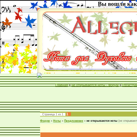
Вы вошли как
Главная
»
не открываются ноты - Форум
»
Регистра
1
Страница
1
из
1
Форум
»
Ноты
»
Предложение
»
не открываются ноты
(не открывают
не открываются ноты