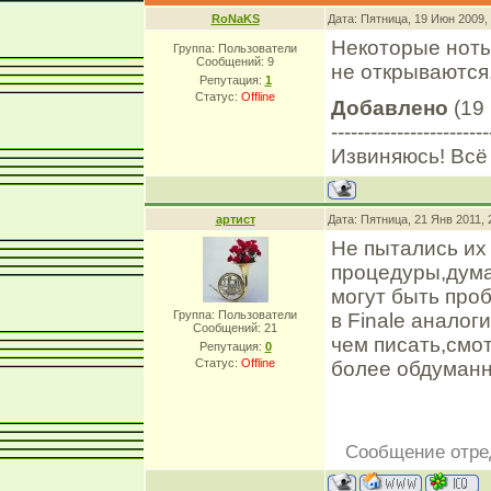
RoNaKS
Дата: Пятница, 19 Июн 2009,
Некоторые ноты
Группа: Пользователи
Сообщений:
9
не открываются
Репутация:
1
Статус:
Offline
Добавлено
(19 
------------------------
Извиняюсь! Всё
артист
Дата: Пятница, 21 Янв 2011,
Не пытались их
процедуры,дума
могут быть про
Группа: Пользователи
в Finale анало
Сообщений:
21
чем писать,смо
Репутация:
0
Статус:
Offline
более обдуманн
Сообщение отре