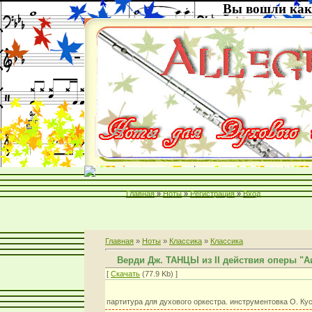
Вы вошли как
Главная
»
Ноты
»
Регистрация
»
Вход
Главная
»
Ноты
»
Классика
»
Классика
Верди Дж. ТАНЦЫ из II действия оперы "А
[
Скачать
(77.9 Kb) ]
партитура для духового оркестра. инструментовка О. Ку