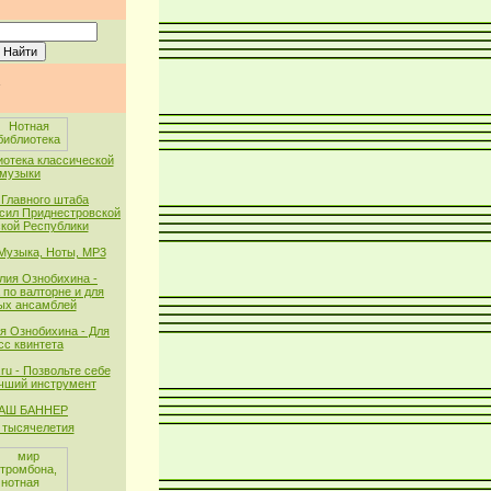
иотека классической
музыки
 Главного штаба
сил Приднестровской
кой Республики
 Музыка, Ноты, MP3
лия Ознобихина -
 по валторне и для
ых ансамблей
я Ознобихина - Для
сс квинтета
ru - Позвольте себе
чший инструмент
тысячелетия