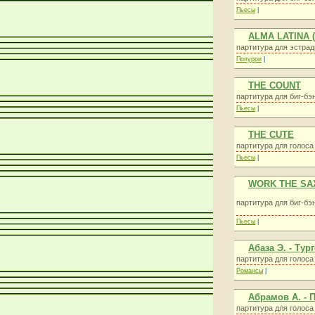
Пьесы
|
ALMA LATINA 
партитура для эстрад
Попурри
|
THE COUNT
партитура для биг-бэ
Пьесы
|
THE CUTE
партитура для голоса
Пьесы
|
WORK THE S
партитура для биг-бэ
Пьесы
|
Абаза Э. - Ту
партитура для голос
Романсы
|
Абрамов А. - 
партитура для голоса