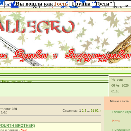
Вы вошли как
Гость
| Группа "
Гости
" |
Четверг
»
Регистрация
»
Вход
06 Авг 2026
01:16
Меню сайта
аталоге:
920
Страницы:
1
2
3
...
91
92
»
Главная стр
:
1-10
Ноты
 FOURTH BROTHER)
Публикации
нда и партии -
*ove