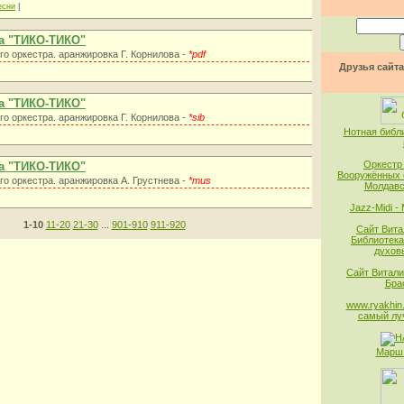
есни
|
а "ТИКО-ТИКО"
го оркестра. аранжировка Г. Корнилова -
*pdf
Друзья сайта
а "ТИКО-ТИКО"
го оркестра. аранжировка Г. Корнилова -
*sib
Нотная библ
Оркестр
а "ТИКО-ТИКО"
Вооружённых 
го оркестра. аранжировка А. Грустнева -
*mus
Молдавс
Jazz-Midi -
1-10
11-20
21-30
...
901-910
911-920
Сайт Вита
Библиотека
духов
Сайт Витали
Бра
www.ryakhin.
самый лу
Марш 