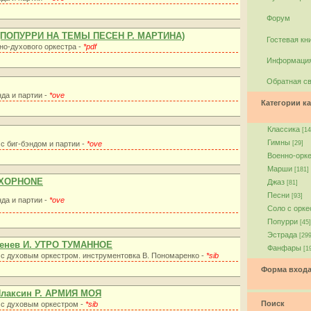
Форум
(ПОПУРРИ НА ТЕМЫ ПЕСЕН Р. МАРТИНА)
Гостевая кн
но-духового оркестра -
*pdf
Информация
Обратная с
нда и партии -
*ove
Категории ка
Классика
[14
Гимны
 с биг-бэндом и партии -
*ove
[29]
Военно-орк
Марши
[181]
AXOPHONE
Джаз
[81]
Песни
[93]
нда и партии -
*ove
Соло с орк
Попурри
[45]
Эстрада
[299
ргенев И. УТРО ТУМАННОЕ
Фанфары
[1
а с духовым оркестром. инструментовка В. Пономаренко -
*sib
Форма вход
Плаксин Р. АРМИЯ МОЯ
Поиск
 с духовым оркестром -
*sib