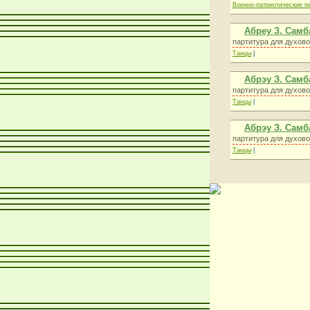
Военно-патриотические п
Абреу З. Самб
партитура для духово
Танцы
|
Абрэу З. Самб
партитура для духово
Танцы
|
Абрэу З. Самб
партитура для духово
Танцы
|