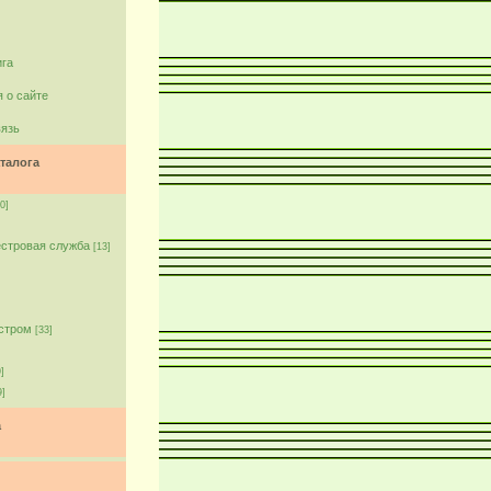
ига
 о сайте
вязь
талога
0]
естровая служба
[13]
естром
[33]
]
9]
а