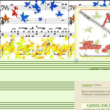
Главная
»
Ноты
Главная
» Ноты
Всего материалов в к
Показано материалов
4 БРАТА (THE
партитура для биг-бэ