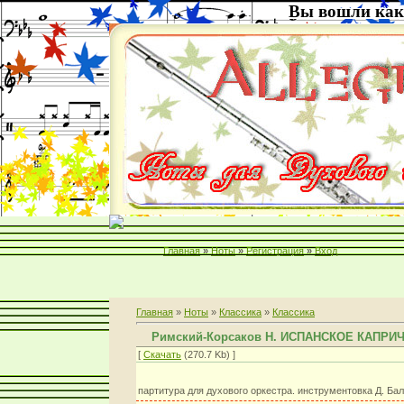
Вы вошли как
Главная
»
Ноты
»
Регистрация
»
Вход
Главная
»
Ноты
»
Классика
»
Классика
Римский-Корсаков Н. ИСПАНСКОЕ КАПРИЧЧ
[
Скачать
(270.7 Kb) ]
партитура для духового оркестра. инструментовка Д. Ба