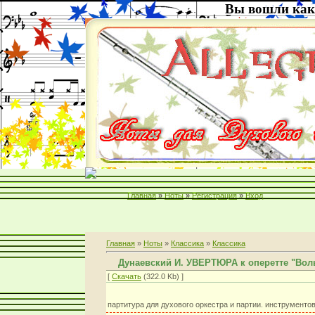
Вы вошли как
Главная
»
Ноты
»
Регистрация
»
Вход
Главная
»
Ноты
»
Классика
»
Классика
Дунаевский И. УВЕРТЮРА к оперетте "Вол
[
Скачать
(322.0 Kb) ]
партитура для духового оркестра и партии. инструментов