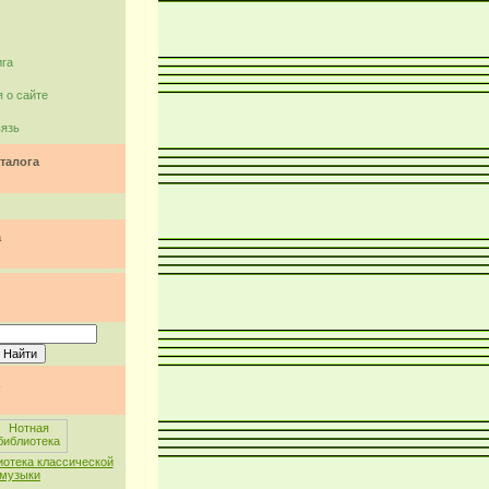
ига
 о сайте
вязь
талога
а
иотека классической
музыки