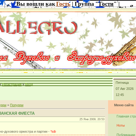
Вы вошли как
Гость
| Группа "
Гости
" |
Пятница
»
Регистрация
»
Вход
07 Авг 2026
12:45
урри
»
Попурри
Меню сайта
СПАНСКАЯ ФИЕСТА
Главная стр
25 Янв 2009, 20:53
Ноты
но-духового оркестра и партии -
*sib
Публикации