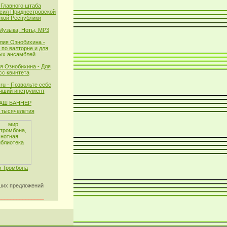
 Главного штаба
сил Приднестровской
кой Республики
 Музыка, Ноты, MP3
лия Ознобихина -
 по валторне и для
ых ансамблей
я Ознобихина - Для
сс квинтета
ru - Позвольте себе
чший инструмент
тысячелетия
 Тромбона
их предложений
_______________