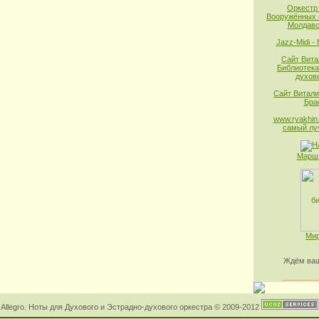
Оркестр
Вооружённых 
Молдавс
Jazz-Midi -
Сайт Вита
Библиотека
духов
Сайт Витали
Бра
www.ryakhin.
самый лу
Марш 
Мир
Ждём ваш
________
Allegro. Ноты для Духового и Эстрадно-духового оркестра © 2009-2012