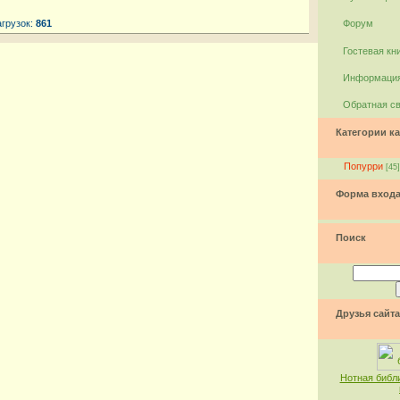
агрузок:
861
Форум
Гостевая кн
Информация
Обратная с
Категории ка
Попурри
[45]
Форма вход
Поиск
Друзья сайта
Нотная библ