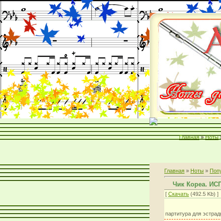
Главная
»
Ноты
Главная
»
Ноты
»
Поп
Чик Кореа. И
[
Скачать
(492.5 Kb) ]
партитура для эстрад