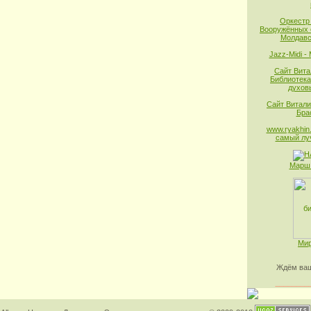
Оркестр
Вооружённых 
Молдавс
Jazz-Midi -
Сайт Вита
Библиотека
духов
Сайт Витали
Бра
www.ryakhin.
самый лу
Марш 
Мир
Ждём ваш
________