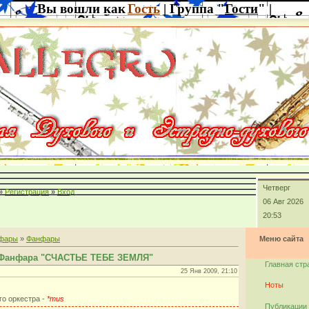
Вы вошли как
Гость
| Группа "
Гости
" |
Четверг
»
Регистрация
»
Вход
06 Авг 2026
20:53
фары
»
Фанфары
Меню сайта
 Фанфара "СЧАСТЬЕ ТЕБЕ ЗЕМЛЯ"
Главная стр
25 Янв 2009, 21:10
Ноты
го оркестра -
*mus
Публикации