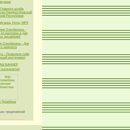
музыки
 Главного штаба
сил Приднестровской
кой Республики
 Музыка, Ноты, MP3
лия Ознобихина -
 по валторне и для
ых ансамблей
я Ознобихина - Для
сс квинтета
ru - Позвольте себе
чший инструмент
тысячелетия
 Тромбона
их предложений
_______________