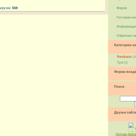
агрузок:
559
Форум
Гостевая кн
Информация
Обратная с
Категории ка
Фанфары
[1
Туш
[3]
Форма вход
Поиск
Друзья сайта
Нотная библ