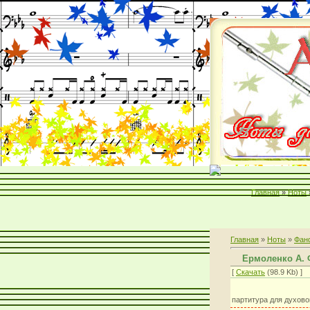
Главная
»
Ноты
Главная
»
Ноты
»
Фан
Ермоленко А.
[
Скачать
(98.9 Kb) ]
партитура для духово