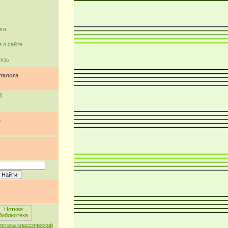
ига
 о сайте
вязь
талога
6]
а
иотека классической