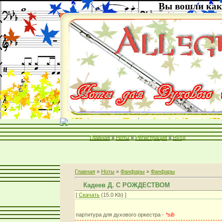
Вы вошли как
Главная
»
Ноты
»
Регистрация
»
Вход
Главная
»
Ноты
»
Фанфары
»
Фанфары
Кадеев Д. С РОЖДЕСТВОМ
[
Скачать
(15.0 Kb) ]
партитура для духового оркестра -
*sib