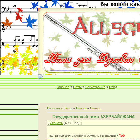
Вы вошли как
Главная
»
Ноты
»
Регистрация
»
Вход
Главная
»
Ноты
»
Гимны
»
Гимны
Государственный гимн АЗЕРБАЙДЖАНА
[
Скачать
(608.9 Kb) ]
партитура для духового оркестра и партии -
*sib