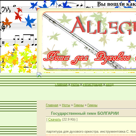
Вы вошли как
Главная
»
Ноты
»
Регистрация
»
Вход
Главная
»
Ноты
»
Гимны
»
Гимны
Государственный гимн БОЛГАРИИ
[
Скачать
(22.9 Kb) ]
партитура для духового оркестра. инструментовка С. Ко