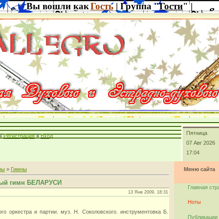
Вы вошли как
Гость
| Группа "
Гости
" |
Пятница
»
Регистрация
»
Вход
07 Авг 2026
17:04
ны
»
Гимны
Меню сайта
ный гимн БЕЛАРУСИ
Главная стр
13 Янв 2009, 18:31
Ноты
го оркестра и партии. муз. Н. Соколовского. инструментовка Б.
Публикации