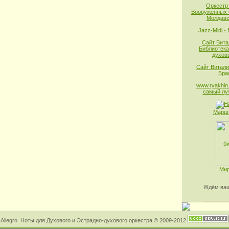
Оркестр
Вооружённых 
Молдавс
Jazz-Midi -
Сайт Вита
Библиотека
духов
Сайт Витали
Бра
www.ryakhin.
самый лу
Марш 
Мир
Ждём ваш
________
Allegro. Ноты для Духового и Эстрадно-духового оркестра © 2009-2012