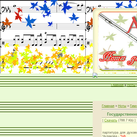
Главная
»
Ноты
Главная
»
Ноты
»
Гим
Государствен
[
Скачать
(788.7 Kb) ]
партитура для духово
Чудакова -
*sib