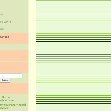
ига
 о сайте
вязь
талога
а
иотека классической
музыки