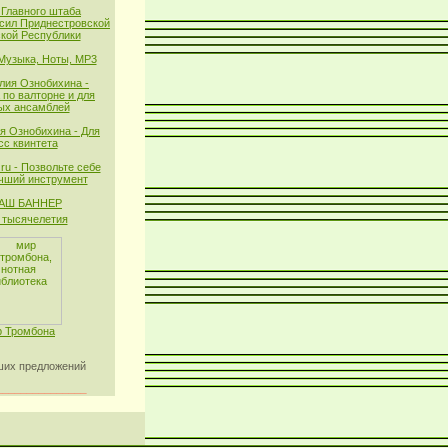
 Главного штаба
сил Приднестровской
кой Республики
 Музыка, Ноты, MP3
лия Ознобихина -
 по валторне и для
ых ансамблей
я Ознобихина - Для
сс квинтета
ru - Позвольте себе
чший инструмент
тысячелетия
 Тромбона
их предложений
_______________