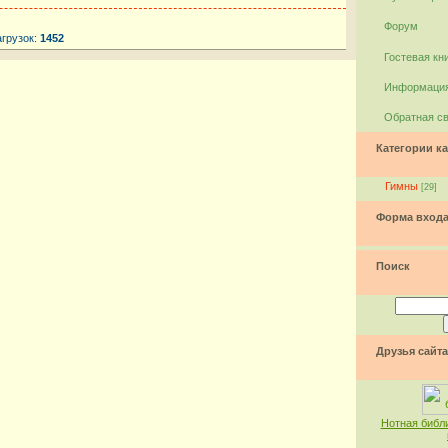
Форум
агрузок:
1452
Гостевая кн
Информация
Обратная с
Категории ка
Гимны
[29]
Форма вход
Поиск
Друзья сайта
Нотная библ