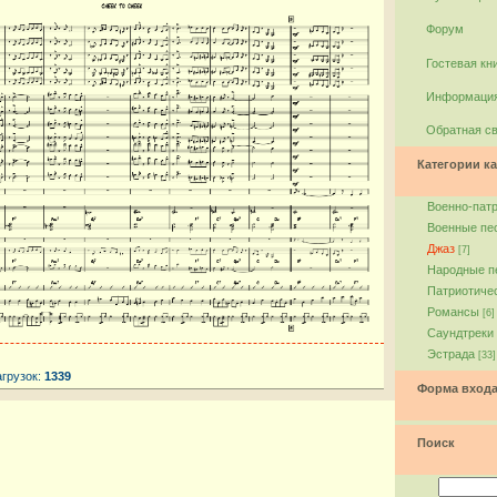
Форум
Гостевая кн
Информация
Обратная с
Категории ка
Военно-пат
Военные пе
Джаз
[7]
Народные п
Патриотиче
Романсы
[6]
Саундтреки
Эстрада
[33]
агрузок:
1339
Форма вход
Поиск