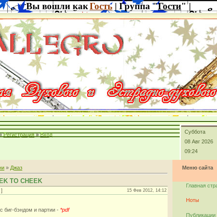
Вы вошли как
Гость
| Группа "
Гости
" |
Суббота
»
Регистрация
»
Вход
08 Авг 2026
09:24
ни
»
Джаз
Меню сайта
EEK TO CHEEK
Главная стр
]
15 Фев 2012, 14:12
Ноты
 с биг-бэндом и партии -
*pdf
Публикации