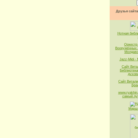
Друзья сайта
Нотная библ
Оркестр
Вооружённых 
Молдавс
Jazz-Midi -
Сайт Вита
Библиотека
духов
Сайт Витали
Бра
www.ryakhin.
самый лу
Марш 