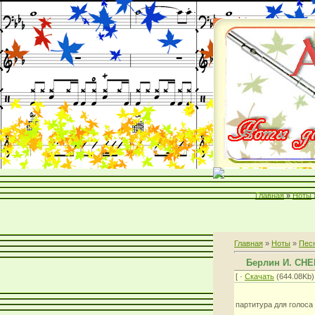
Главная
»
Ноты
Главная
»
Ноты
»
Пес
Берлин И. CH
[ ·
Скачать
(644.08Kb) 
партитура для голоса