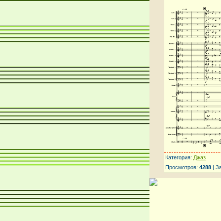
Категория:
Джаз
Просмотров:
4288
| З