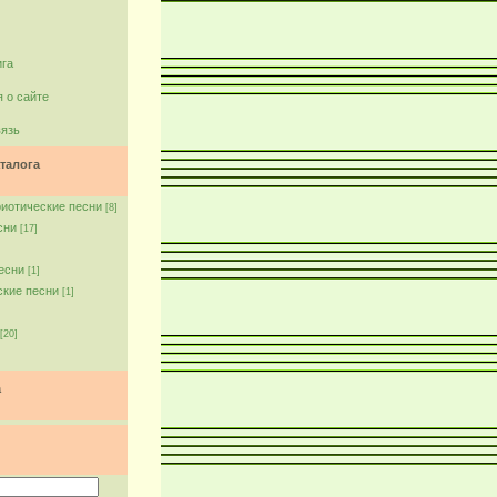
ига
 о сайте
вязь
талога
риотические песни
[8]
сни
[17]
есни
[1]
ские песни
[1]
[20]
а