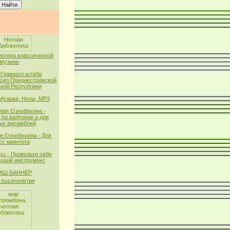
иотека классической
музыки
 Главного штаба
сил Приднестровской
кой Республики
 Музыка, Ноты, MP3
лия Ознобихина -
 по валторне и для
ых ансамблей
я Ознобихина - Для
сс квинтета
ru - Позвольте себе
чший инструмент
тысячелетия