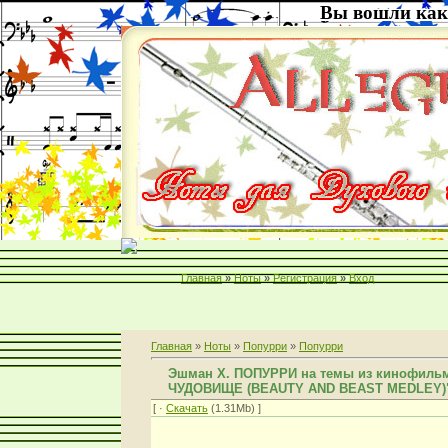
Вы вошли как
Главная
»
Ноты
»
Регистрация
»
Вход
Главная
»
Ноты
»
Попурри
»
Попурри
Эшман Х. ПОПУРРИ на темы из кинофиль
ЧУДОВИЩЕ (BEAUTY AND BEAST MEDLEY)
[ ·
Скачать
(1.31Mb) ]