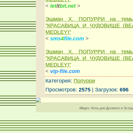
<
let
it
bit.net
>
Эшман Х. ПОПУРРИ на темы
"КРАСАВИЦА И ЧУДОВИЩЕ (BE
MEDLEY)"
<
sms
4
file.com
>
Эшман Х. ПОПУРРИ на темы
"КРАСАВИЦА И ЧУДОВИЩЕ (BE
MEDLEY)"
<
vip-file.com
Категория:
Попурри
Просмотров:
2575
| Загрузок:
696
Allegro. Ноты для Духового и Эстр