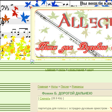
Вы вошли как
Главная
»
Ноты
»
Регистрация
»
Вход
Главная
»
Ноты
»
Песни
»
Романсы
Фомин Б. ДОРОГОЙ ДАЛЬНЕЮ
[
Скачать
(28.9 Kb) ]
партитура для голоса с эстрадно-духовым оркестром -
*s