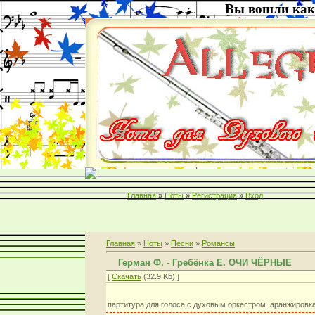
Вы вошли как
Главная
»
Ноты
»
Регистрация
»
Вход
Главная
»
Ноты
»
Песни
»
Романсы
Герман Ф. - Гребёнка Е. ОЧИ ЧЁРНЫЕ
[
Скачать
(32.9 Kb) ]
партитура для голоса с духовым оркестром. аранжировк