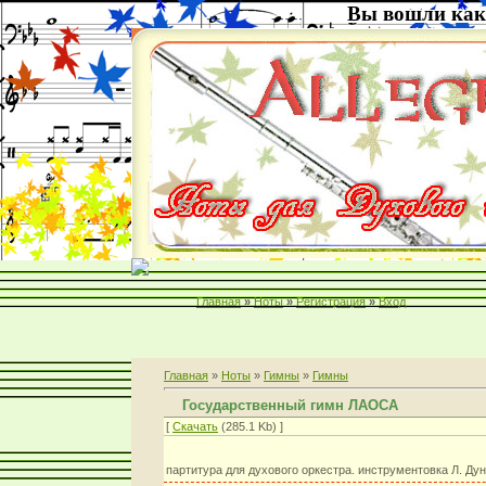
Вы вошли как
Главная
»
Ноты
»
Регистрация
»
Вход
Главная
»
Ноты
»
Гимны
»
Гимны
Государственный гимн ЛАОСА
[
Скачать
(285.1 Kb) ]
партитура для духового оркестра. инструментовка Л. Ду