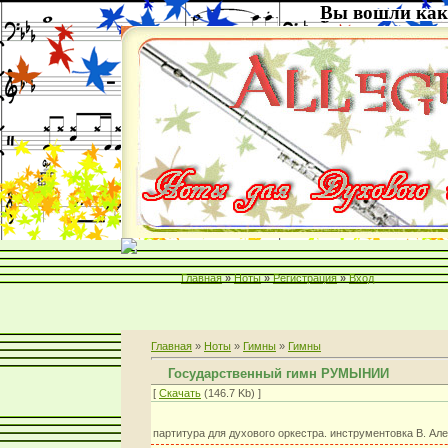
Вы вошли как
Главная
»
Ноты
»
Регистрация
»
Вход
Главная
»
Ноты
»
Гимны
»
Гимны
Государственный гимн РУМЫНИИ
[
Скачать
(146.7 Kb) ]
партитура для духового оркестра. инструментовка В. Ал