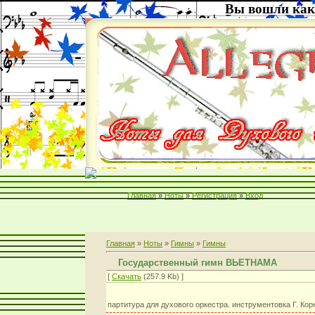
Вы вошли как
Главная
»
Ноты
»
Регистрация
»
Вход
Главная
»
Ноты
»
Гимны
»
Гимны
Государственный гимн ВЬЕТНАМА
[
Скачать
(257.9 Kb) ]
партитура для духового оркестра. инструментовка Г. Кор