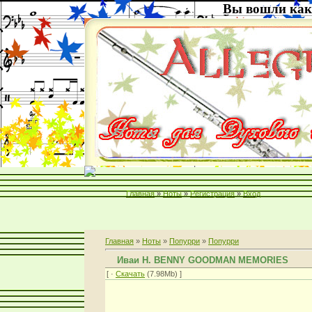
Вы вошли как
Главная
»
Ноты
»
Регистрация
»
Вход
Главная
»
Ноты
»
Попурри
»
Попурри
Иваи Н. BENNY GOODMAN MEMORIES
[ ·
Скачать
(7.98Mb) ]