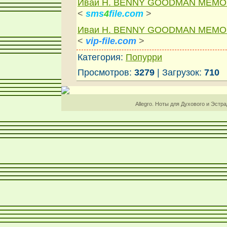
Иваи Н. BENNY GOODMAN MEMO
<
sms
4
file.com
>
Иваи Н. BENNY GOODMAN MEMO
<
vip-file.com
>
Категория:
Попурри
Просмотров:
3279
| Загрузок:
710
Allegro. Ноты для Духового и Эстр