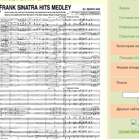
Форум
Гостевая кн
Информация
Обратная с
Категории ка
Попурри
[45]
Форма вход
Поиск
Друзья сайта
Нотная библ