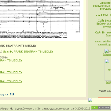
Оркестр
Вооружённых 
Молдавс
Jazz-Midi -
Сайт Вита
Библиотека
духов
Сайт Витали
Бра
www.ryakhin.
самый лу
ANK SINATRA HITS MEDLEY
Mb)
Иваи Н. FRANK SINATRA HITS MEDLEY
Марш 
4.70Mb)
TRA HITS MEDLEY
TRA HITS MEDLEY
TRA HITS MEDLEY
Мир
Ждём ваш
агрузок:
519
________
Allegro. Ноты для Духового и Эстрадно-духового оркестра © 2009-2012