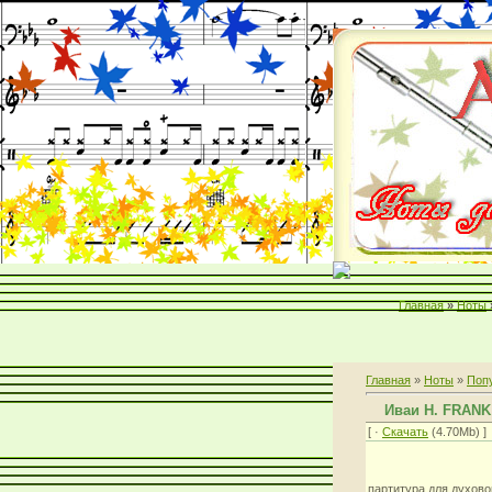
Главная
»
Ноты
Главная
»
Ноты
»
Поп
Иваи Н. FRAN
[ ·
Скачать
(4.70Mb) ]
партитура для духово