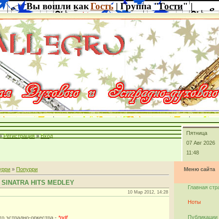
Вы вошли как
Гость
| Группа "
Гости
" |
Пятница
»
Регистрация
»
Вход
07 Авг 2026
11:48
урри
»
Попурри
Меню сайта
K SINATRA HITS MEDLEY
Главная стр
10 Мар 2012, 14:28
Ноты
Публикации
го эстрадно-оркестра -
*pdf