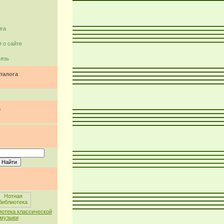
ига
 о сайте
вязь
талога
а
иотека классической
музыки