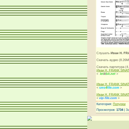
Слушать
Иваи Н. FR
Скачать аудио (8.26
Скачать партитура (
Иваи Н. FRANK SINA
<
let
it
bit.net
>
Иваи Н. FRANK SINA
<
sms
4
file.com
>
Иваи Н. FRANK SINA
<
vip-file.com
>
Категория:
Попурри
Просмотров:
1734
| З