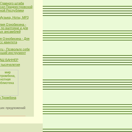
 Главного штаба
сил Приднестровской
кой Республики
 Музыка, Ноты, MP3
лия Ознобихина -
 по валторне и для
ых ансамблей
я Ознобихина - Для
сс квинтета
ru - Позвольте себе
чший инструмент
тысячелетия
 Тромбона
их предложений
_______________